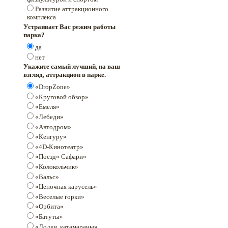
Развитие аттракционного
комплекса
Устраивает Вас режим работы
парка?
да
нет
Укажите самый лучший, на ваш
взгляд, аттракцион в парке.
«DropZone»
«Круговой обзор»
«Емеля»
«Лебеди»
«Автодром»
«Кенгуру»
«4D-Кинотеатр»
«Поезд» Сафари»
«Колокольчик»
«Вальс»
«Цепочная карусель»
«Веселые горки»
«Орбита»
«Батуты»
«Лодки, катамараны»