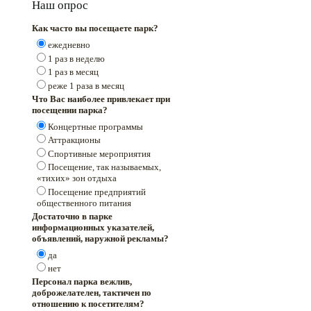
Наш опрос
Как часто вы посещаете парк?
ежедневно
1 раз в неделю
1 раз в месяц
реже 1 раза в месяц
Что Вас наиболее привлекает при
посещении парка?
Концертные программы
Аттракционы
Спортивные мероприятия
Посещение, так называемых,
«тихих» зон отдыха
Посещение предприятий
общественного питания
Достаточно в парке
информационных указателей,
объявлений, наружной рекламы?
да
нет
Персонал парка вежлив,
доброжелателен, тактичен по
отношению к посетителям?