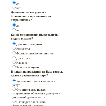
да
нет
Довольны ли вы уровнем
безопасности при катании на
аттракционах?
да
нет
Какие мероприятия Вы хотели бы
видеть в парке?
Детские праздники
Концерты
Фольклорные мероприятия
Дискотеки
Караоке
Занятия танцами
В каком направлении на Ваш взгляд,
должен развиваться парк?
Увеличение развлекательных
услуг
Строительство новых
современных объектов культурно –
досуговой деятельности
Площадки для занятий
физкультурой и спортом