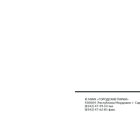
© МАУК «ГОРОДСКИЕ ПАРКИ»
430004, Республика Мордовия, г. Сар
(8342) 47-99-54 тел.
(8342) 47-62-81 факс