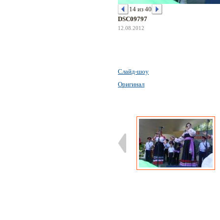
14 из 40
DSC09797
12.08.2012
Слайд-шоу
Оригинал