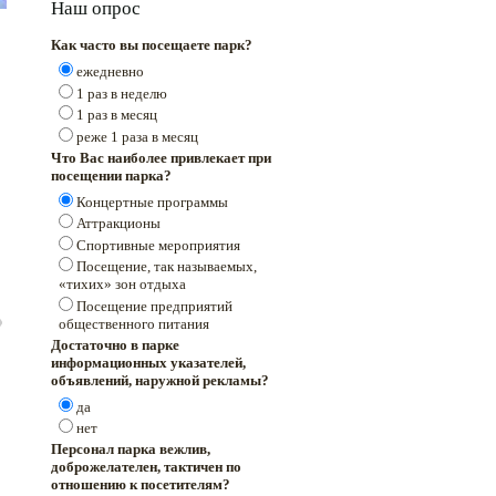
Наш опрос
Как часто вы посещаете парк?
ежедневно
1 раз в неделю
1 раз в месяц
реже 1 раза в месяц
Что Вас наиболее привлекает при
посещении парка?
Концертные программы
Аттракционы
Спортивные мероприятия
Посещение, так называемых,
«тихих» зон отдыха
Посещение предприятий
общественного питания
Достаточно в парке
информационных указателей,
объявлений, наружной рекламы?
да
нет
Персонал парка вежлив,
доброжелателен, тактичен по
отношению к посетителям?