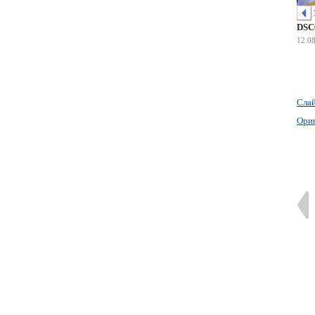
DSC
12.0
Сла
Ори