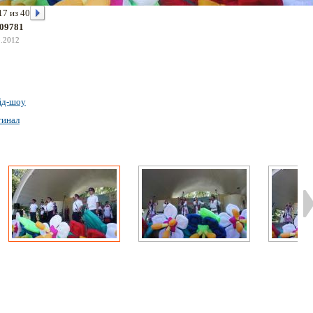
17 из 40
09781
8.2012
йд-шоу
гинал