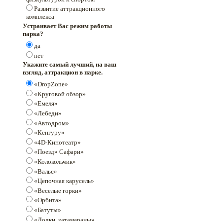
Развитие аттракционного
комплекса
Устраивает Вас режим работы
парка?
да
нет
Укажите самый лучший, на ваш
взгляд, аттракцион в парке.
«DropZone»
«Круговой обзор»
«Емеля»
«Лебеди»
«Автодром»
«Кенгуру»
«4D-Кинотеатр»
«Поезд» Сафари»
«Колокольчик»
«Вальс»
«Цепочная карусель»
«Веселые горки»
«Орбита»
«Батуты»
«Лодки, катамараны»