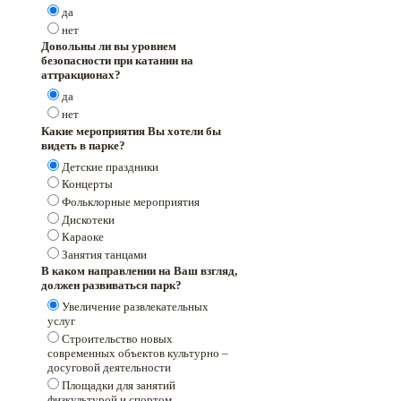
да
нет
Довольны ли вы уровнем
безопасности при катании на
аттракционах?
да
нет
Какие мероприятия Вы хотели бы
видеть в парке?
Детские праздники
Концерты
Фольклорные мероприятия
Дискотеки
Караоке
Занятия танцами
В каком направлении на Ваш взгляд,
должен развиваться парк?
Увеличение развлекательных
услуг
Строительство новых
современных объектов культурно –
досуговой деятельности
Площадки для занятий
физкультурой и спортом