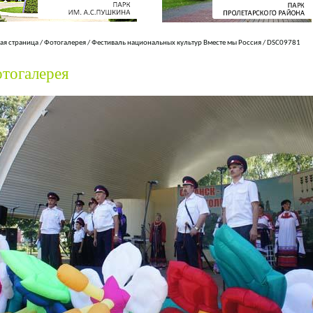
ая страница
/
Фотогалерея
/
Фестиваль национальных культур Вместе мы Россия
/
DSC09781
тогалерея