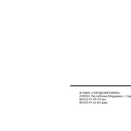
© МАУК «ГОРОДСКИЕ ПАРКИ»
430004, Республика Мордовия, г. Сар
(8342) 47-99-54 тел.
(8342) 47-62-81 факс