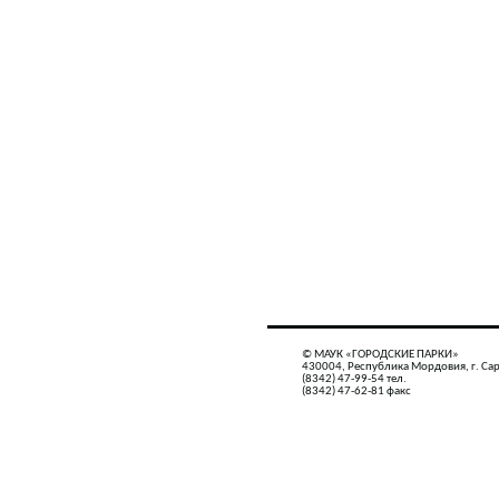
© МАУК «ГОРОДСКИЕ ПАРКИ»
430004, Республика Мордовия, г. Сар
(8342) 47-99-54 тел.
(8342) 47-62-81 факс