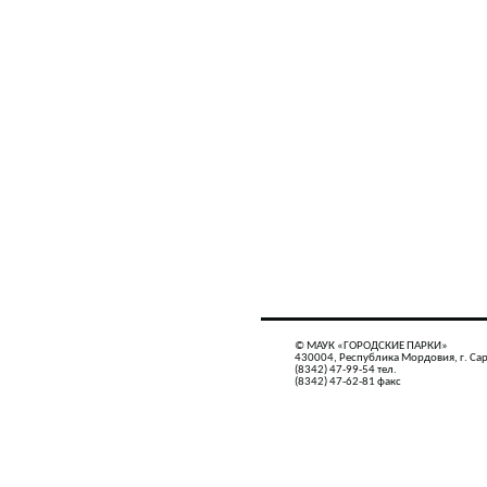
© МАУК «ГОРОДСКИЕ ПАРКИ»
430004, Республика Мордовия, г. Сар
(8342) 47-99-54 тел.
(8342) 47-62-81 факс