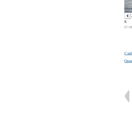
S
07.0
Сла
Ори