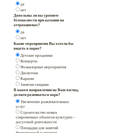
да
нет
Довольны ли вы уровнем
безопасности при катании на
аттракционах?
да
нет
Какие мероприятия Вы хотели бы
видеть в парке?
Детские праздники
Концерты
Фольклорные мероприятия
Дискотеки
Караоке
Занятия танцами
В каком направлении на Ваш взгляд,
должен развиваться парк?
Увеличение развлекательных
услуг
Строительство новых
современных объектов культурно –
досуговой деятельности
Площадки для занятий
физкультурой и спортом