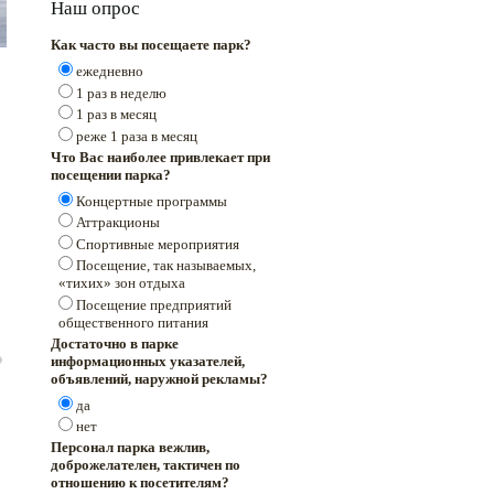
Наш опрос
Как часто вы посещаете парк?
ежедневно
1 раз в неделю
1 раз в месяц
реже 1 раза в месяц
Что Вас наиболее привлекает при
посещении парка?
Концертные программы
Аттракционы
Спортивные мероприятия
Посещение, так называемых,
«тихих» зон отдыха
Посещение предприятий
общественного питания
Достаточно в парке
информационных указателей,
объявлений, наружной рекламы?
да
нет
Персонал парка вежлив,
доброжелателен, тактичен по
отношению к посетителям?