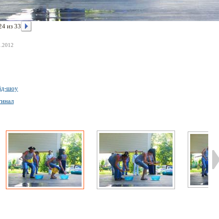
24 из 33
8.2012
йд-шоу
гинал