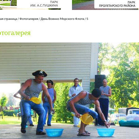
ая страница
/
Фотогалерея
/
День Военно Морского Флота
/
S
тогалерея