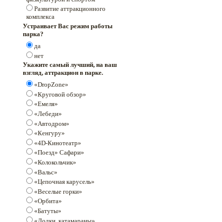
Развитие аттракционного
комплекса
Устраивает Вас режим работы
парка?
да
нет
Укажите самый лучший, на ваш
взгляд, аттракцион в парке.
«DropZone»
«Круговой обзор»
«Емеля»
«Лебеди»
«Автодром»
«Кенгуру»
«4D-Кинотеатр»
«Поезд» Сафари»
«Колокольчик»
«Вальс»
«Цепочная карусель»
«Веселые горки»
«Орбита»
«Батуты»
«Лодки, катамараны»