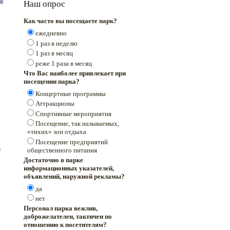
Наш опрос
Как часто вы посещаете парк?
ежедневно
1 раз в неделю
1 раз в месяц
реже 1 раза в месяц
Что Вас наиболее привлекает при
посещении парка?
Концертные программы
Аттракционы
Спортивные мероприятия
Посещение, так называемых,
«тихих» зон отдыха
Посещение предприятий
общественного питания
Достаточно в парке
информационных указателей,
объявлений, наружной рекламы?
да
нет
Персонал парка вежлив,
доброжелателен, тактичен по
отношению к посетителям?