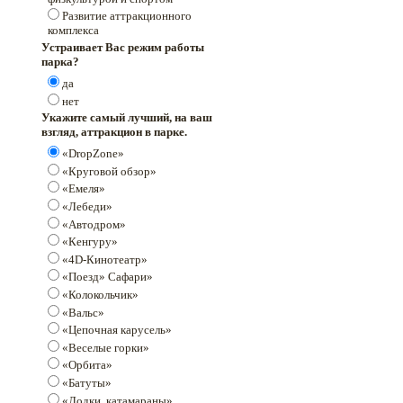
Развитие аттракционного
комплекса
Устраивает Вас режим работы
парка?
да
нет
Укажите самый лучший, на ваш
взгляд, аттракцион в парке.
«DropZone»
«Круговой обзор»
«Емеля»
«Лебеди»
«Автодром»
«Кенгуру»
«4D-Кинотеатр»
«Поезд» Сафари»
«Колокольчик»
«Вальс»
«Цепочная карусель»
«Веселые горки»
«Орбита»
«Батуты»
«Лодки, катамараны»