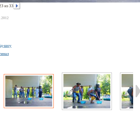
23 из 33
8.2012
йд-шоу
гинал