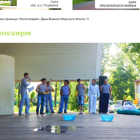
ая страница
/
Фотогалерея
/
День Военно Морского Флота
/
S
тогалерея