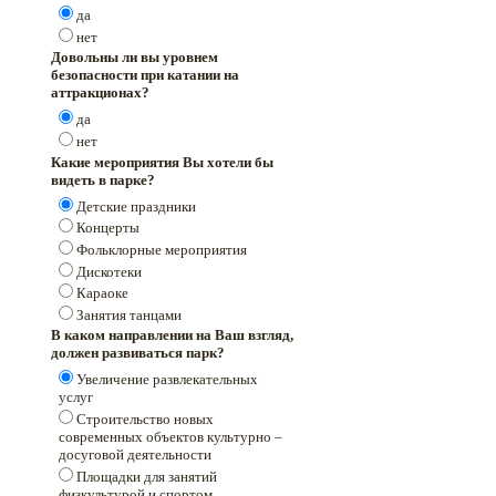
да
нет
Довольны ли вы уровнем
безопасности при катании на
аттракционах?
да
нет
Какие мероприятия Вы хотели бы
видеть в парке?
Детские праздники
Концерты
Фольклорные мероприятия
Дискотеки
Караоке
Занятия танцами
В каком направлении на Ваш взгляд,
должен развиваться парк?
Увеличение развлекательных
услуг
Строительство новых
современных объектов культурно –
досуговой деятельности
Площадки для занятий
физкультурой и спортом