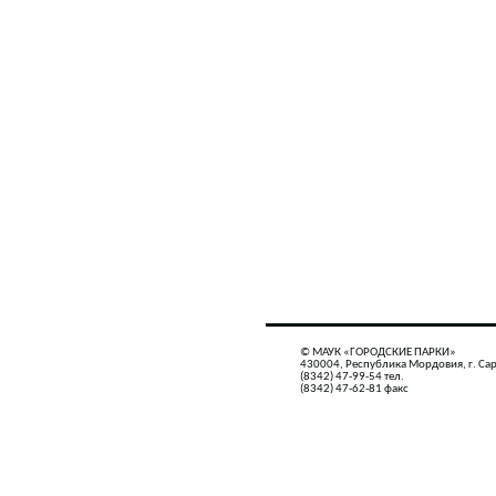
© МАУК «ГОРОДСКИЕ ПАРКИ»
430004, Республика Мордовия, г. Сар
(8342) 47-99-54 тел.
(8342) 47-62-81 факс