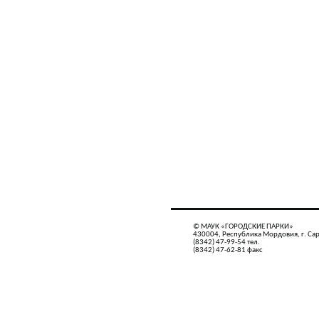
© МАУК «ГОРОДСКИЕ ПАРКИ»
430004, Республика Мордовия, г. Сар
(8342) 47-99-54 тел.
(8342) 47-62-81 факс