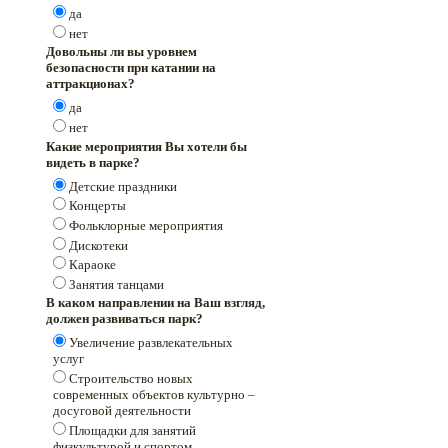
да
нет
Довольны ли вы уровнем
безопасности при катании на
аттракционах?
да
нет
Какие мероприятия Вы хотели бы
видеть в парке?
Детские праздники
Концерты
Фольклорные мероприятия
Дискотеки
Караоке
Занятия танцами
В каком направлении на Ваш взгляд,
должен развиваться парк?
Увеличение развлекательных
услуг
Строительство новых
современных объектов культурно –
досуговой деятельности
Площадки для занятий
физкультурой и спортом