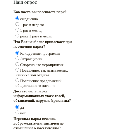
Наш опрос
Как часто вы посещаете парк?
ежедневно
1 раз в неделю
1 раз в месяц
реже 1 раза в месяц
Что Вас наиболее привлекает при
посещении парка?
Концертные программы
Аттракционы
Спортивные мероприятия
Посещение, так называемых,
«тихих» зон отдыха
Посещение предприятий
общественного питания
Достаточно в парке
информационных указателей,
объявлений, наружной рекламы?
да
нет
Персонал парка вежлив,
доброжелателен, тактичен по
отношению к посетителям?