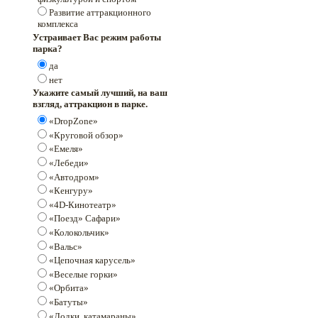
Развитие аттракционного
комплекса
Устраивает Вас режим работы
парка?
да
нет
Укажите самый лучший, на ваш
взгляд, аттракцион в парке.
«DropZone»
«Круговой обзор»
«Емеля»
«Лебеди»
«Автодром»
«Кенгуру»
«4D-Кинотеатр»
«Поезд» Сафари»
«Колокольчик»
«Вальс»
«Цепочная карусель»
«Веселые горки»
«Орбита»
«Батуты»
«Лодки, катамараны»