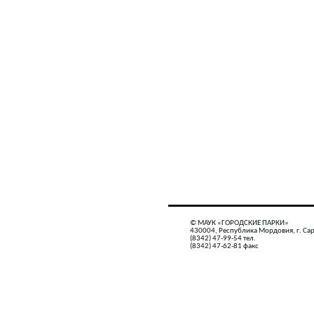
© МАУК «ГОРОДСКИЕ ПАРКИ»
430004, Республика Мордовия, г. Сар
(8342) 47-99-54 тел.
(8342) 47-62-81 факс