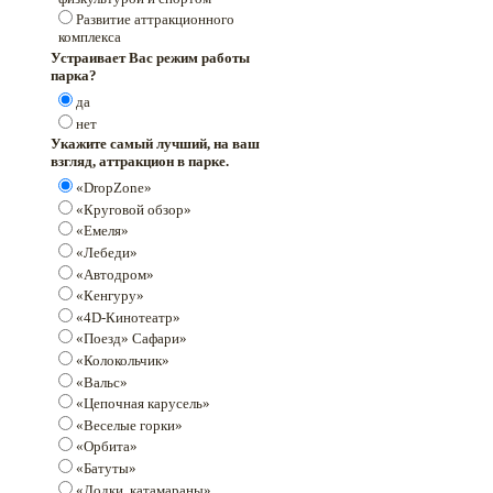
Развитие аттракционного
комплекса
Устраивает Вас режим работы
парка?
да
нет
Укажите самый лучший, на ваш
взгляд, аттракцион в парке.
«DropZone»
«Круговой обзор»
«Емеля»
«Лебеди»
«Автодром»
«Кенгуру»
«4D-Кинотеатр»
«Поезд» Сафари»
«Колокольчик»
«Вальс»
«Цепочная карусель»
«Веселые горки»
«Орбита»
«Батуты»
«Лодки, катамараны»