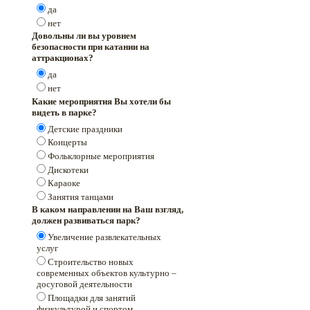
да
нет
Довольны ли вы уровнем
безопасности при катании на
аттракционах?
да
нет
Какие мероприятия Вы хотели бы
видеть в парке?
Детские праздники
Концерты
Фольклорные мероприятия
Дискотеки
Караоке
Занятия танцами
В каком направлении на Ваш взгляд,
должен развиваться парк?
Увеличение развлекательных
услуг
Строительство новых
современных объектов культурно –
досуговой деятельности
Площадки для занятий
физкультурой и спортом