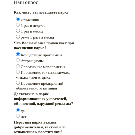
Наш опрос
Как часто вы посещаете парк?
ежедневно
1 раз в неделю
1 раз в месяц
реже 1 раза в месяц
Что Вас наиболее привлекает при
посещении парка?
Концертные программы
Аттракционы
Спортивные мероприятия
Посещение, так называемых,
«тихих» зон отдыха
Посещение предприятий
общественного питания
Достаточно в парке
информационных указателей,
объявлений, наружной рекламы?
да
нет
Персонал парка вежлив,
доброжелателен, тактичен по
отношению к посетителям?