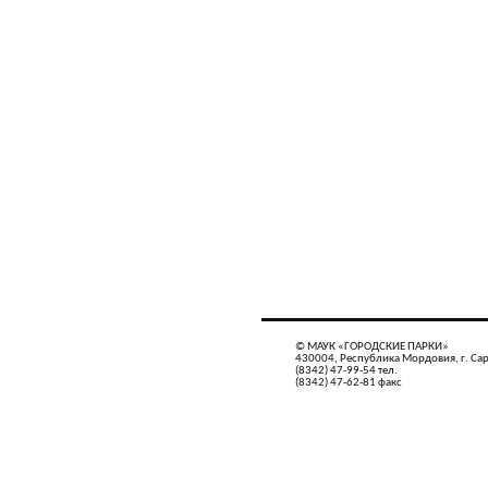
© МАУК «ГОРОДСКИЕ ПАРКИ»
430004, Республика Мордовия, г. Сар
(8342) 47-99-54 тел.
(8342) 47-62-81 факс