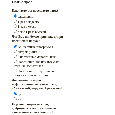
Наш опрос
Как часто вы посещаете парк?
ежедневно
1 раз в неделю
1 раз в месяц
реже 1 раза в месяц
Что Вас наиболее привлекает при
посещении парка?
Концертные программы
Аттракционы
Спортивные мероприятия
Посещение, так называемых,
«тихих» зон отдыха
Посещение предприятий
общественного питания
Достаточно в парке
информационных указателей,
объявлений, наружной рекламы?
да
нет
Персонал парка вежлив,
доброжелателен, тактичен по
отношению к посетителям?