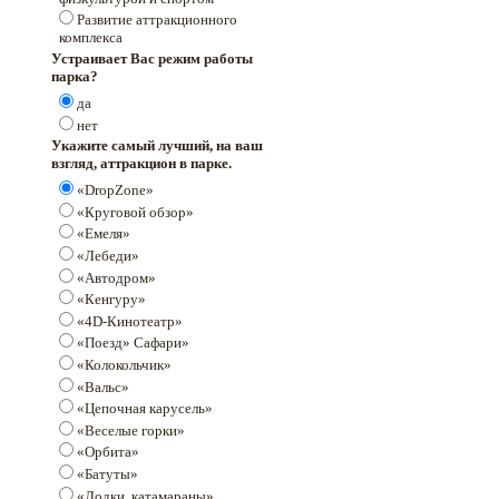
Развитие аттракционного
комплекса
Устраивает Вас режим работы
парка?
да
нет
Укажите самый лучший, на ваш
взгляд, аттракцион в парке.
«DropZone»
«Круговой обзор»
«Емеля»
«Лебеди»
«Автодром»
«Кенгуру»
«4D-Кинотеатр»
«Поезд» Сафари»
«Колокольчик»
«Вальс»
«Цепочная карусель»
«Веселые горки»
«Орбита»
«Батуты»
«Лодки, катамараны»