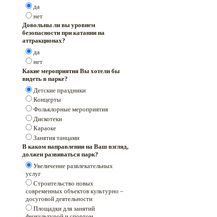
да
нет
Довольны ли вы уровнем
безопасности при катании на
аттракционах?
да
нет
Какие мероприятия Вы хотели бы
видеть в парке?
Детские праздники
Концерты
Фольклорные мероприятия
Дискотеки
Караоке
Занятия танцами
В каком направлении на Ваш взгляд,
должен развиваться парк?
Увеличение развлекательных
услуг
Строительство новых
современных объектов культурно –
досуговой деятельности
Площадки для занятий
физкультурой и спортом