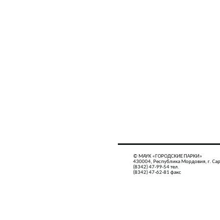
© МАУК «ГОРОДСКИЕ ПАРКИ»
430004, Республика Мордовия, г. Сар
(8342) 47-99-54 тел.
(8342) 47-62-81 факс