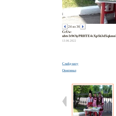
24 из 36
CcUw-
ubtv3tWAyPRHTE4cXpSh3dXqkm
13.06.2022
Слайд-шоу
Оригинал