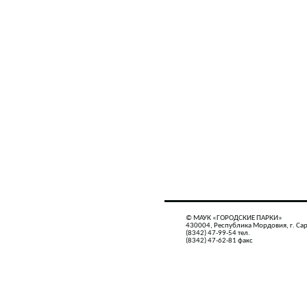
© МАУК «ГОРОДСКИЕ ПАРКИ»
430004, Республика Мордовия, г. Сар
(8342) 47-99-54 тел.
(8342) 47-62-81 факс