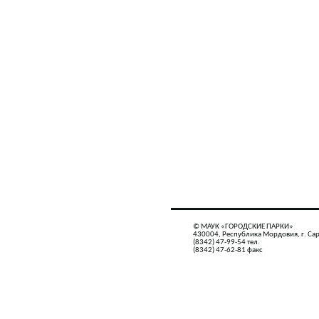
© МАУК «ГОРОДСКИЕ ПАРКИ»
430004, Республика Мордовия, г. Сар
(8342) 47-99-54 тел.
(8342) 47-62-81 факс