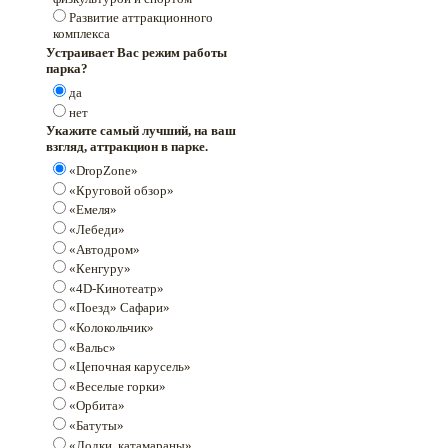
Развитие аттракционного
комплекса
Устраивает Вас режим работы
парка?
да
нет
Укажите самый лучший, на ваш
взгляд, аттракцион в парке.
«DropZone»
«Круговой обзор»
«Емеля»
«Лебеди»
«Автодром»
«Кенгуру»
«4D-Кинотеатр»
«Поезд» Сафари»
«Колокольчик»
«Вальс»
«Цепочная карусель»
«Веселые горки»
«Орбита»
«Батуты»
«Лодки, катамараны»