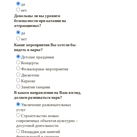
да
нет
Довольны ли вы уровнем
безопасности при катании на
аттракционах?
да
нет
Какие мероприятия Вы хотели бы
видеть в парке?
Детские праздники
Концерты
Фольклорные мероприятия
Дискотеки
Караоке
Занятия танцами
В каком направлении на Ваш взгляд,
должен развиваться парк?
Увеличение развлекательных
услуг
Строительство новых
современных объектов культурно –
досуговой деятельности
Площадки для занятий
физкультурой и спортом