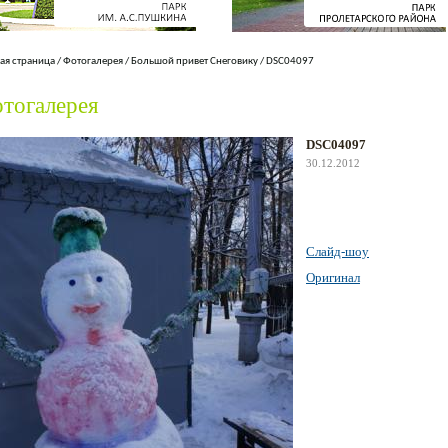
ая страница
/
Фотогалерея
/
Большой привет Снеговику
/
DSC04097
тогалерея
DSC04097
30.12.2012
Слайд-шоу
Оригинал