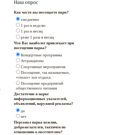
Наш опрос
Как часто вы посещаете парк?
ежедневно
1 раз в неделю
1 раз в месяц
реже 1 раза в месяц
Что Вас наиболее привлекает при
посещении парка?
Концертные программы
Аттракционы
Спортивные мероприятия
Посещение, так называемых,
«тихих» зон отдыха
Посещение предприятий
общественного питания
Достаточно в парке
информационных указателей,
объявлений, наружной рекламы?
да
нет
Персонал парка вежлив,
доброжелателен, тактичен по
отношению к посетителям?