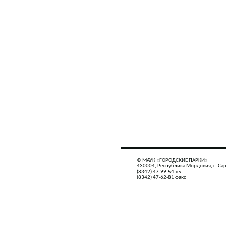
© МАУК «ГОРОДСКИЕ ПАРКИ»
430004, Республика Мордовия, г. Сар
(8342) 47-99-54 тел.
(8342) 47-62-81 факс