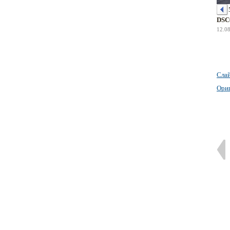
DSC
12.0
Сла
Ори