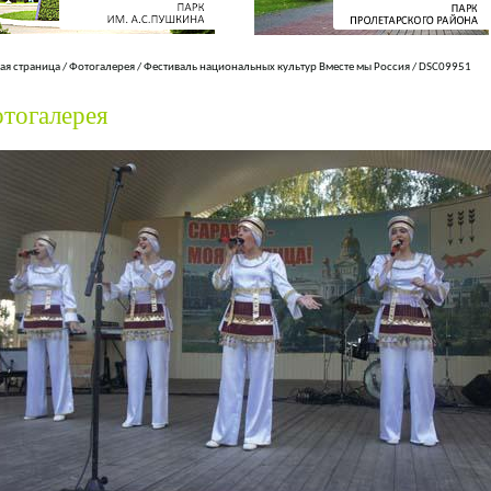
ая страница
/
Фотогалерея
/
Фестиваль национальных культур Вместе мы Россия
/
DSC09951
тогалерея