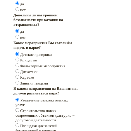
да
нет
Довольны ли вы уровнем
безопасности при катании на
аттракционах?
да
нет
Какие мероприятия Вы хотели бы
видеть в парке?
Детские праздники
Концерты
Фольклорные мероприятия
Дискотеки
Караоке
Занятия танцами
В каком направлении на Ваш взгляд,
должен развиваться парк?
Увеличение развлекательных
услуг
Строительство новых
современных объектов культурно –
досуговой деятельности
Площадки для занятий
физкультурой и спортом