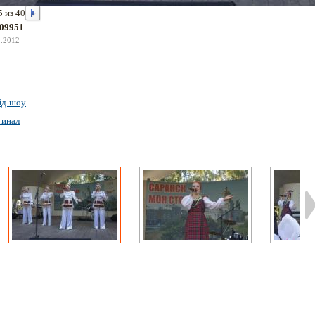
5 из 40
09951
8.2012
йд-шоу
гинал