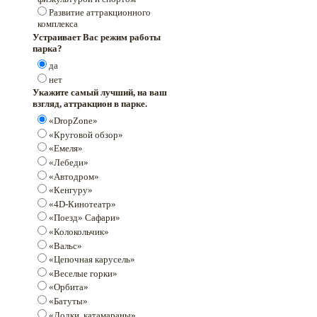
Развитие аттракционного
комплекса
Устраивает Вас режим работы
парка?
да
нет
Укажите самый лучший, на ваш
взгляд, аттракцион в парке.
«DropZone»
«Круговой обзор»
«Емеля»
«Лебеди»
«Автодром»
«Кенгуру»
«4D-Кинотеатр»
«Поезд» Сафари»
«Колокольчик»
«Вальс»
«Цепочная карусель»
«Веселые горки»
«Орбита»
«Батуты»
«Лодки, катамараны»