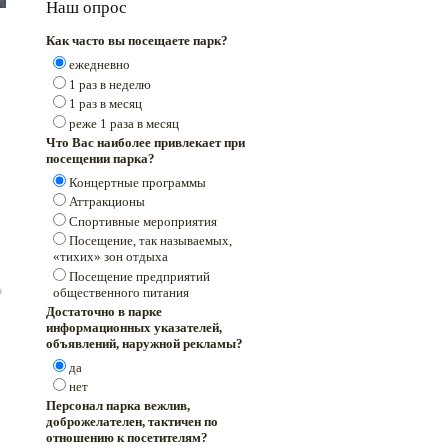
Наш опрос
Как часто вы посещаете парк?
ежедневно
1 раз в неделю
1 раз в месяц
реже 1 раза в месяц
Что Вас наиболее привлекает при
посещении парка?
Концертные программы
Аттракционы
Спортивные мероприятия
Посещение, так называемых,
«тихих» зон отдыха
Посещение предприятий
общественного питания
Достаточно в парке
информационных указателей,
объявлений, наружной рекламы?
да
нет
Персонал парка вежлив,
доброжелателен, тактичен по
отношению к посетителям?