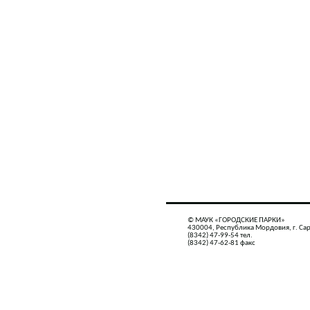
© МАУК «ГОРОДСКИЕ ПАРКИ»
430004, Республика Мордовия, г. Сар
(8342) 47-99-54 тел.
(8342) 47-62-81 факс