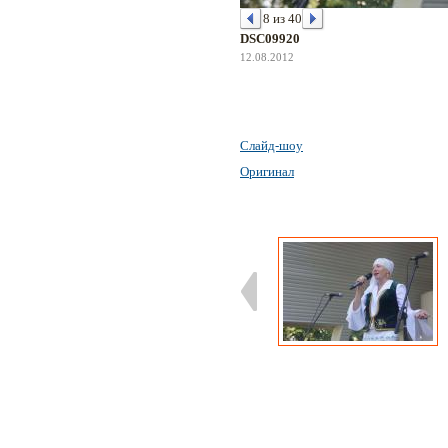
8 из 40
DSC09920
12.08.2012
Слайд-шоу
Оригинал