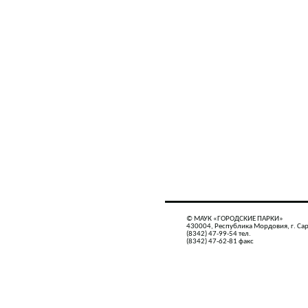
© МАУК «ГОРОДСКИЕ ПАРКИ»
430004, Республика Мордовия, г. Сар
(8342) 47-99-54 тел.
(8342) 47-62-81 факс