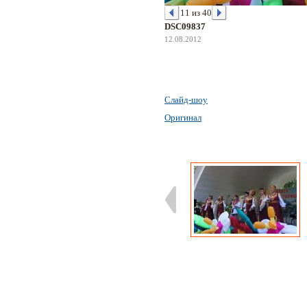
11 из 40
DSC09837
12.08.2012
Слайд-шоу
Оригинал