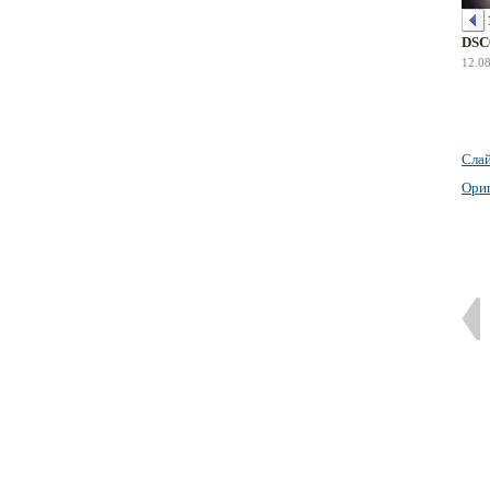
DSC
12.0
Сла
Ори