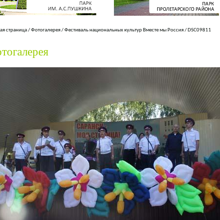
ая страница
/
Фотогалерея
/
Фестиваль национальных культур Вместе мы Россия
/
DSC09811
тогалерея