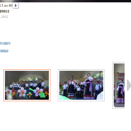
13 из 40
09811
8.2012
йд-шоу
гинал