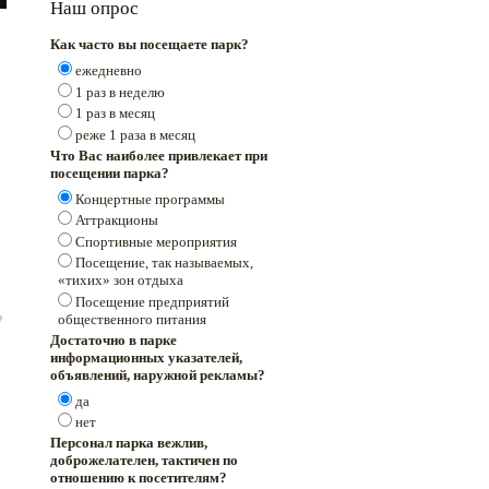
Наш опрос
Как часто вы посещаете парк?
ежедневно
1 раз в неделю
1 раз в месяц
реже 1 раза в месяц
Что Вас наиболее привлекает при
посещении парка?
Концертные программы
Аттракционы
Спортивные мероприятия
Посещение, так называемых,
«тихих» зон отдыха
Посещение предприятий
общественного питания
Достаточно в парке
информационных указателей,
объявлений, наружной рекламы?
да
нет
Персонал парка вежлив,
доброжелателен, тактичен по
отношению к посетителям?