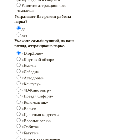
Развитие аттракционного
комплекса
Устраивает Вас режим работы
парка?
да
нет
Укажите самый лучший, на ваш
взгляд, аттракцион в парке.
«DropZone»
«Круговой обзор»
«Емеля»
«Лебеди»
«Автодром»
«Кенгуру»
«4D-Кинотеатр»
«Поезд» Сафари»
«Колокольчик»
«Вальс»
«Цепочная карусель»
«Веселые горки»
«Орбита»
«Батуты»
«Лодки, катамараны»