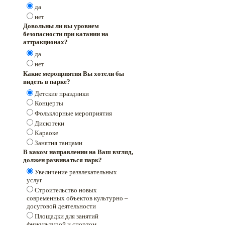
да
нет
Довольны ли вы уровнем
безопасности при катании на
аттракционах?
да
нет
Какие мероприятия Вы хотели бы
видеть в парке?
Детские праздники
Концерты
Фольклорные мероприятия
Дискотеки
Караоке
Занятия танцами
В каком направлении на Ваш взгляд,
должен развиваться парк?
Увеличение развлекательных
услуг
Строительство новых
современных объектов культурно –
досуговой деятельности
Площадки для занятий
физкультурой и спортом