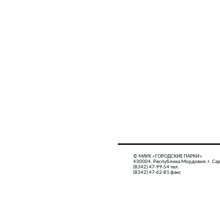
© МАУК «ГОРОДСКИЕ ПАРКИ»
430004, Республика Мордовия, г. Сар
(8342) 47-99-54 тел.
(8342) 47-62-81 факс