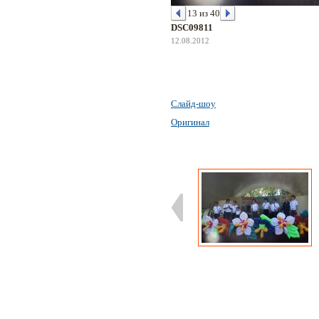
13 из 40
DSC09811
12.08.2012
Слайд-шоу
Оригинал