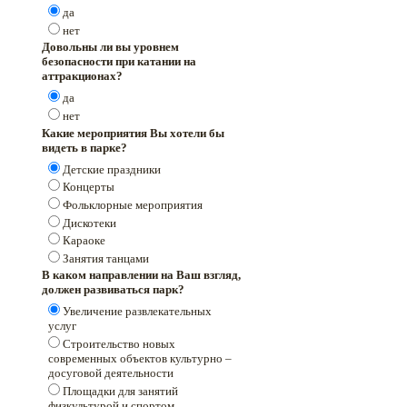
да
нет
Довольны ли вы уровнем
безопасности при катании на
аттракционах?
да
нет
Какие мероприятия Вы хотели бы
видеть в парке?
Детские праздники
Концерты
Фольклорные мероприятия
Дискотеки
Караоке
Занятия танцами
В каком направлении на Ваш взгляд,
должен развиваться парк?
Увеличение развлекательных
услуг
Строительство новых
современных объектов культурно –
досуговой деятельности
Площадки для занятий
физкультурой и спортом