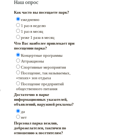
Наш опрос
Как часто вы посещаете парк?
ежедневно
1 раз в неделю
1 раз в месяц
реже 1 раза в месяц
Что Вас наиболее привлекает при
посещении парка?
Концертные программы
Аттракционы
Спортивные мероприятия
Посещение, так называемых,
«тихих» зон отдыха
Посещение предприятий
общественного питания
Достаточно в парке
информационных указателей,
объявлений, наружной рекламы?
да
нет
Персонал парка вежлив,
доброжелателен, тактичен по
отношению к посетителям?