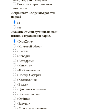
Развитие аттракционного
комплекса
Устраивает Вас режим работы
парка?
да
нет
Укажите самый лучший, на ваш
взгляд, аттракцион в парке.
«DropZone»
«Круговой обзор»
«Емеля»
«Лебеди»
«Автодром»
«Кенгуру»
«4D-Кинотеатр»
«Поезд» Сафари»
«Колокольчик»
«Вальс»
«Цепочная карусель»
«Веселые горки»
«Орбита»
«Батуты»
«Лодки, катамараны»