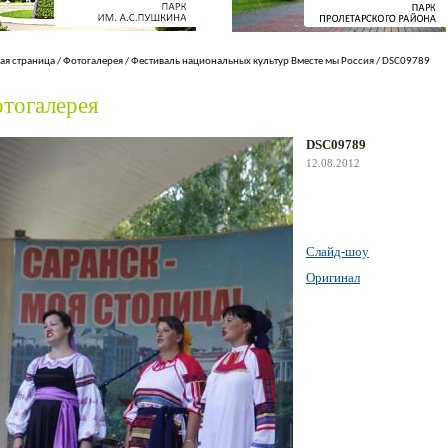
ая страница
/
Фотогалерея
/
Фестиваль национальных культур Вместе мы Россия
/
DSC09789
тогалерея
DSC09789
12.08.2012
Слайд-шоу
Оригинал