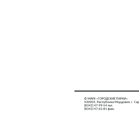
© МАУК «ГОРОДСКИЕ ПАРКИ»
430004, Республика Мордовия, г. Сар
(8342) 47-99-54 тел.
(8342) 47-62-81 факс