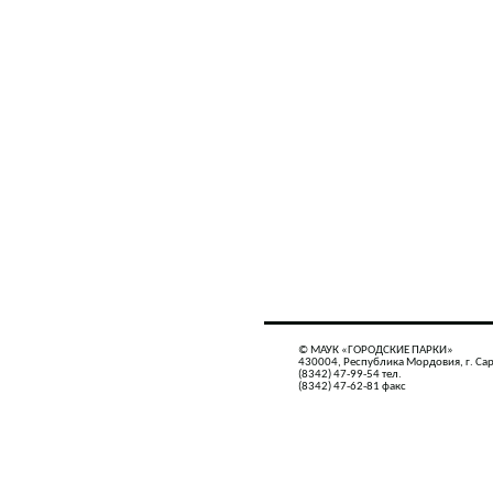
© МАУК «ГОРОДСКИЕ ПАРКИ»
430004, Республика Мордовия, г. Сар
(8342) 47-99-54 тел.
(8342) 47-62-81 факс