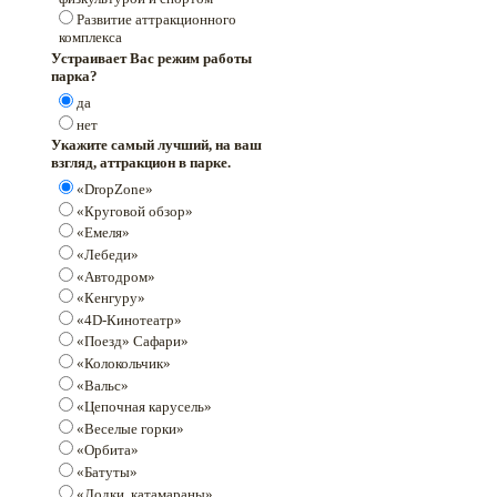
Развитие аттракционного
комплекса
Устраивает Вас режим работы
парка?
да
нет
Укажите самый лучший, на ваш
взгляд, аттракцион в парке.
«DropZone»
«Круговой обзор»
«Емеля»
«Лебеди»
«Автодром»
«Кенгуру»
«4D-Кинотеатр»
«Поезд» Сафари»
«Колокольчик»
«Вальс»
«Цепочная карусель»
«Веселые горки»
«Орбита»
«Батуты»
«Лодки, катамараны»