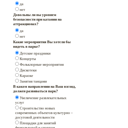
да
нет
Довольны ли вы уровнем
безопасности при катании на
аттракционах?
да
нет
Какие мероприятия Вы хотели бы
видеть в парке?
Детские праздники
Концерты
Фольклорные мероприятия
Дискотеки
Караоке
Занятия танцами
В каком направлении на Ваш взгляд,
должен развиваться парк?
Увеличение развлекательных
услуг
Строительство новых
современных объектов культурно –
досуговой деятельности
Площадки для занятий
физкультурой и спортом