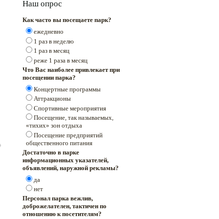
Наш опрос
Как часто вы посещаете парк?
ежедневно
1 раз в неделю
1 раз в месяц
реже 1 раза в месяц
Что Вас наиболее привлекает при
посещении парка?
Концертные программы
Аттракционы
Спортивные мероприятия
Посещение, так называемых,
«тихих» зон отдыха
Посещение предприятий
общественного питания
Достаточно в парке
информационных указателей,
объявлений, наружной рекламы?
да
нет
Персонал парка вежлив,
доброжелателен, тактичен по
отношению к посетителям?