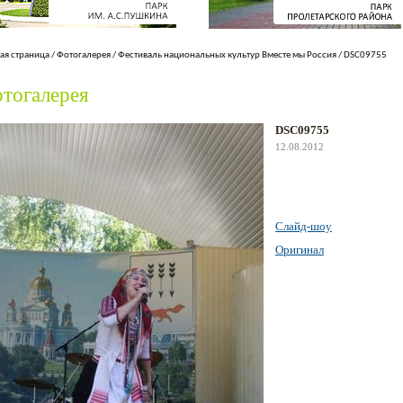
ая страница
/
Фотогалерея
/
Фестиваль национальных культур Вместе мы Россия
/
DSC09755
тогалерея
DSC09755
12.08.2012
Слайд-шоу
Оригинал