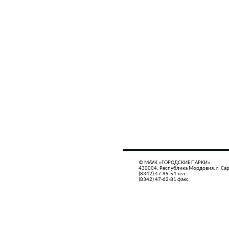
© МАУК «ГОРОДСКИЕ ПАРКИ»
430004, Республика Мордовия, г. Сар
(8342) 47-99-54 тел.
(8342) 47-62-81 факс