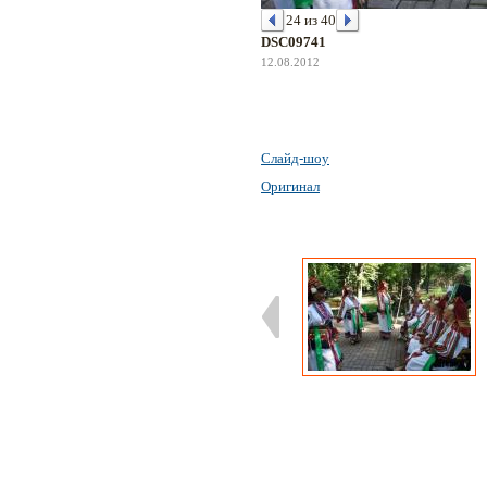
24 из 40
DSC09741
12.08.2012
Слайд-шоу
Оригинал