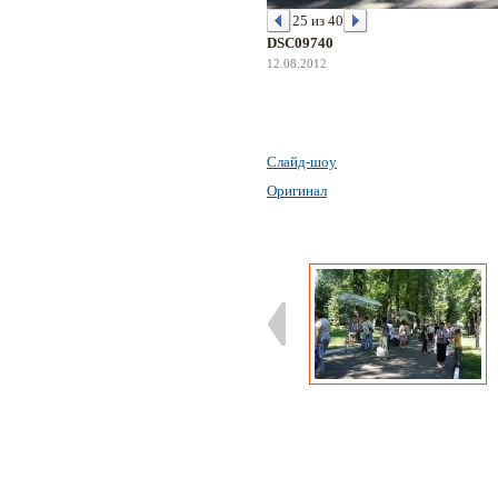
25 из 40
DSC09740
12.08.2012
Слайд-шоу
Оригинал