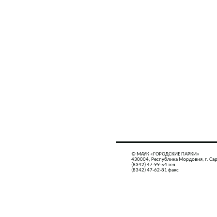
© МАУК «ГОРОДСКИЕ ПАРКИ»
430004, Республика Мордовия, г. Сар
(8342) 47-99-54 тел.
(8342) 47-62-81 факс