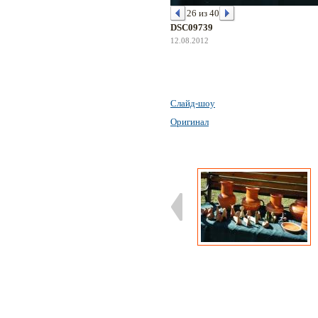
26 из 40
DSC09739
12.08.2012
Слайд-шоу
Оригинал