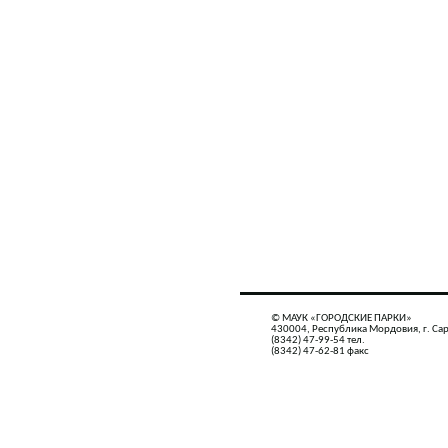
© МАУК «ГОРОДСКИЕ ПАРКИ»
430004, Республика Мордовия, г. Сар
(8342) 47-99-54 тел.
(8342) 47-62-81 факс