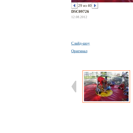
29 из 40
DSC09726
12.08.2012
Слайд-шоу
Оригинал