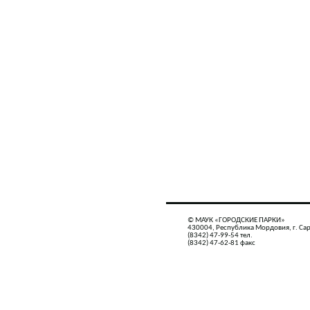
© МАУК «ГОРОДСКИЕ ПАРКИ»
430004, Республика Мордовия, г. Сар
(8342) 47-99-54 тел.
(8342) 47-62-81 факс