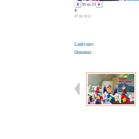
30 из 33
S
07.08.2012
Слайд-шоу
Оригинал