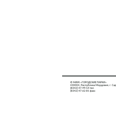
© МАУК «ГОРОДСКИЕ ПАРКИ»
430004, Республика Мордовия, г. Сар
(8342) 47-99-54 тел.
(8342) 47-62-81 факс