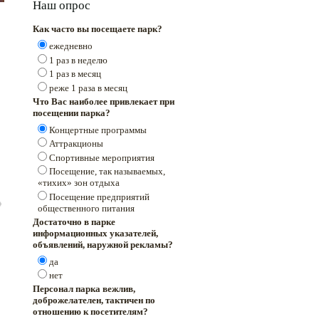
Наш опрос
Как часто вы посещаете парк?
ежедневно
1 раз в неделю
1 раз в месяц
реже 1 раза в месяц
Что Вас наиболее привлекает при
посещении парка?
Концертные программы
Аттракционы
Спортивные мероприятия
Посещение, так называемых,
«тихих» зон отдыха
Посещение предприятий
общественного питания
Достаточно в парке
информационных указателей,
объявлений, наружной рекламы?
да
нет
Персонал парка вежлив,
доброжелателен, тактичен по
отношению к посетителям?