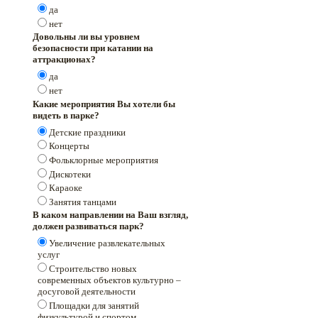
да
нет
Довольны ли вы уровнем
безопасности при катании на
аттракционах?
да
нет
Какие мероприятия Вы хотели бы
видеть в парке?
Детские праздники
Концерты
Фольклорные мероприятия
Дискотеки
Караоке
Занятия танцами
В каком направлении на Ваш взгляд,
должен развиваться парк?
Увеличение развлекательных
услуг
Строительство новых
современных объектов культурно –
досуговой деятельности
Площадки для занятий
физкультурой и спортом