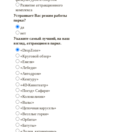
Развитие аттракционного
комплекса
Устраивает Вас режим работы
парка?
да
нет
Укажите самый лучший, на ваш
взгляд, аттракцион в парке.
«DropZone»
«Круговой обзор»
«Емеля»
«Лебеди»
«Автодром»
«Кенгуру»
«4D-Кинотеатр»
«Поезд» Сафари»
«Колокольчик»
«Вальс»
«Цепочная карусель»
«Веселые горки»
«Орбита»
«Батуты»
«Лодки, катамараны»