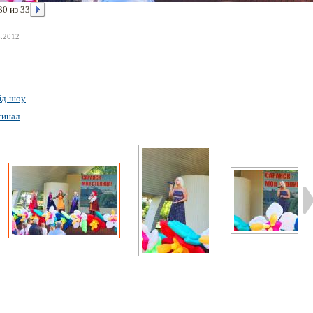
30 из 33
8.2012
йд-шоу
гинал