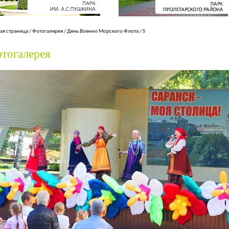
ая страница
/
Фотогалерея
/
День Военно Морского Флота
/
S
тогалерея