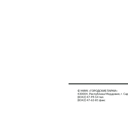
© МАУК «ГОРОДСКИЕ ПАРКИ»
430004, Республика Мордовия, г. Сар
(8342) 47-99-54 тел.
(8342) 47-62-81 факс