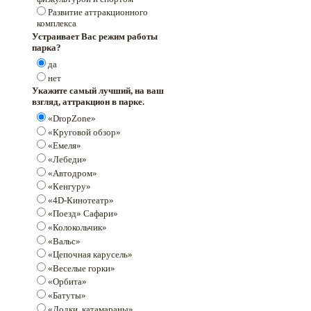
Развитие аттракционного
комплекса
Устраивает Вас режим работы
парка?
да
нет
Укажите самый лучший, на ваш
взгляд, аттракцион в парке.
«DropZone»
«Круговой обзор»
«Емеля»
«Лебеди»
«Автодром»
«Кенгуру»
«4D-Кинотеатр»
«Поезд» Сафари»
«Колокольчик»
«Вальс»
«Цепочная карусель»
«Веселые горки»
«Орбита»
«Батуты»
«Лодки, катамараны»