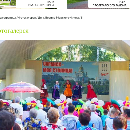
ая страница
/
Фотогалерея
/
День Военно Морского Флота
/
S
тогалерея