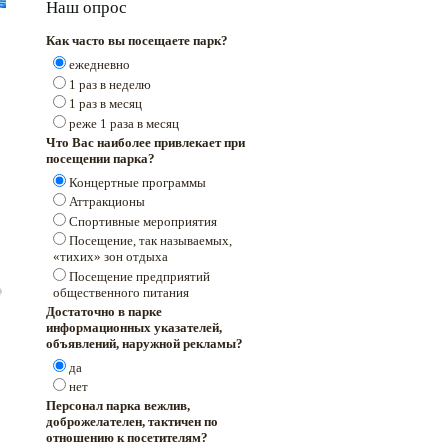
Наш опрос
Как часто вы посещаете парк?
ежедневно
1 раз в неделю
1 раз в месяц
реже 1 раза в месяц
Что Вас наиболее привлекает при
посещении парка?
Концертные программы
Аттракционы
Спортивные мероприятия
Посещение, так называемых,
«тихих» зон отдыха
Посещение предприятий
общественного питания
Достаточно в парке
информационных указателей,
объявлений, наружной рекламы?
да
нет
Персонал парка вежлив,
доброжелателен, тактичен по
отношению к посетителям?