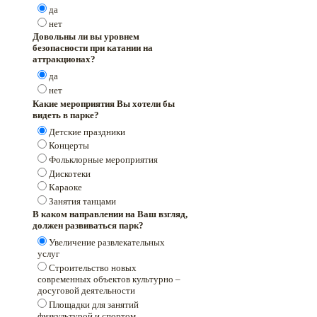
да
нет
Довольны ли вы уровнем
безопасности при катании на
аттракционах?
да
нет
Какие мероприятия Вы хотели бы
видеть в парке?
Детские праздники
Концерты
Фольклорные мероприятия
Дискотеки
Караоке
Занятия танцами
В каком направлении на Ваш взгляд,
должен развиваться парк?
Увеличение развлекательных
услуг
Строительство новых
современных объектов культурно –
досуговой деятельности
Площадки для занятий
физкультурой и спортом