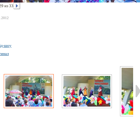
29 из 33
8.2012
йд-шоу
гинал