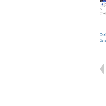
S
07.0
Сла
Ори