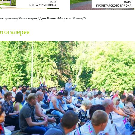
ая страница
/
Фотогалерея
/
День Военно Морского Флота
/
S
тогалерея