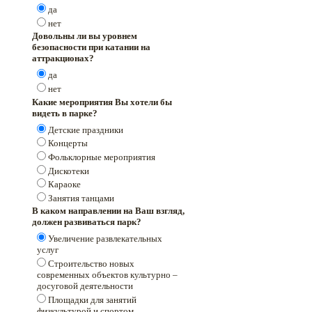
да
нет
Довольны ли вы уровнем
безопасности при катании на
аттракционах?
да
нет
Какие мероприятия Вы хотели бы
видеть в парке?
Детские праздники
Концерты
Фольклорные мероприятия
Дискотеки
Караоке
Занятия танцами
В каком направлении на Ваш взгляд,
должен развиваться парк?
Увеличение развлекательных
услуг
Строительство новых
современных объектов культурно –
досуговой деятельности
Площадки для занятий
физкультурой и спортом