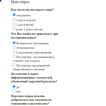
Наш опрос
Как часто вы посещаете парк?
ежедневно
1 раз в неделю
1 раз в месяц
реже 1 раза в месяц
Что Вас наиболее привлекает при
посещении парка?
Концертные программы
Аттракционы
Спортивные мероприятия
Посещение, так называемых,
«тихих» зон отдыха
Посещение предприятий
общественного питания
Достаточно в парке
информационных указателей,
объявлений, наружной рекламы?
да
нет
Персонал парка вежлив,
доброжелателен, тактичен по
отношению к посетителям?