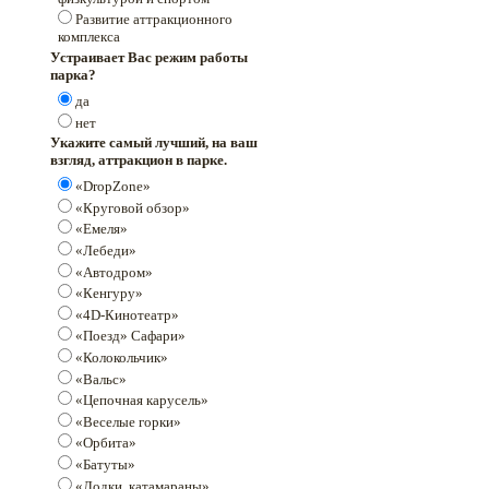
Развитие аттракционного
комплекса
Устраивает Вас режим работы
парка?
да
нет
Укажите самый лучший, на ваш
взгляд, аттракцион в парке.
«DropZone»
«Круговой обзор»
«Емеля»
«Лебеди»
«Автодром»
«Кенгуру»
«4D-Кинотеатр»
«Поезд» Сафари»
«Колокольчик»
«Вальс»
«Цепочная карусель»
«Веселые горки»
«Орбита»
«Батуты»
«Лодки, катамараны»