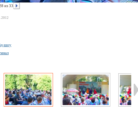
28 из 33
8.2012
йд-шоу
гинал