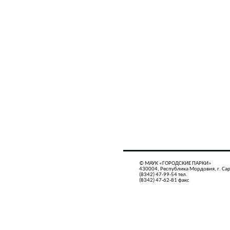
© МАУК «ГОРОДСКИЕ ПАРКИ»
430004, Республика Мордовия, г. Сар
(8342) 47-99-54 тел.
(8342) 47-62-81 факс