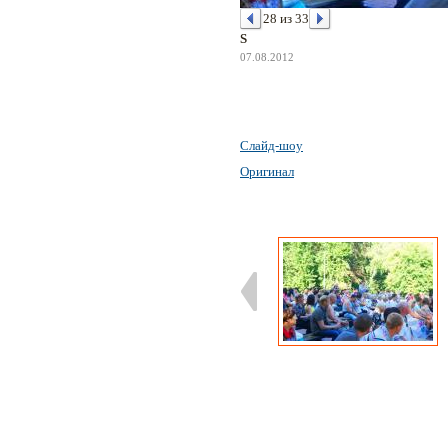
28 из 33
S
07.08.2012
Слайд-шоу
Оригинал