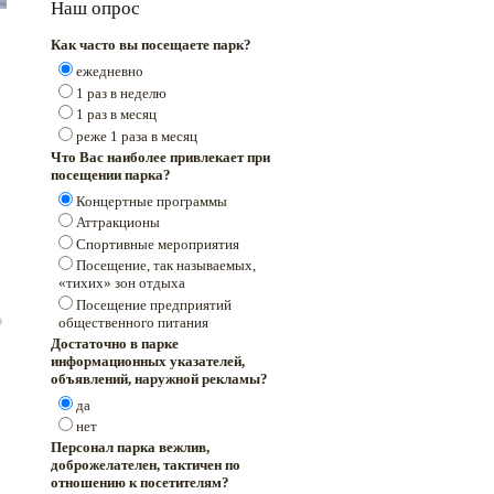
Наш опрос
Как часто вы посещаете парк?
ежедневно
1 раз в неделю
1 раз в месяц
реже 1 раза в месяц
Что Вас наиболее привлекает при
посещении парка?
Концертные программы
Аттракционы
Спортивные мероприятия
Посещение, так называемых,
«тихих» зон отдыха
Посещение предприятий
общественного питания
Достаточно в парке
информационных указателей,
объявлений, наружной рекламы?
да
нет
Персонал парка вежлив,
доброжелателен, тактичен по
отношению к посетителям?