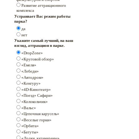
Развитие аттракционного
комплекса
Устраивает Вас режим работы
парка?
да
нет
Укажите самый лучший, на ваш
взгляд, аттракцион в парке.
«DropZone»
«Круговой обзор»
«Емеля»
«Лебеди»
«Автодром»
«Кенгуру»
«4D-Кинотеатр»
«Поезд» Сафари»
«Колокольчик»
«Вальс»
«Цепочная карусель»
«Веселые горки»
«Орбита»
«Батуты»
«Лодки, катамараны»