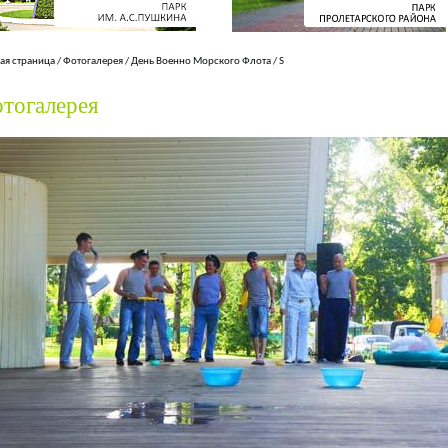
ая страница
/
Фотогалерея
/
День Военно Морского Флота
/
S
тогалерея