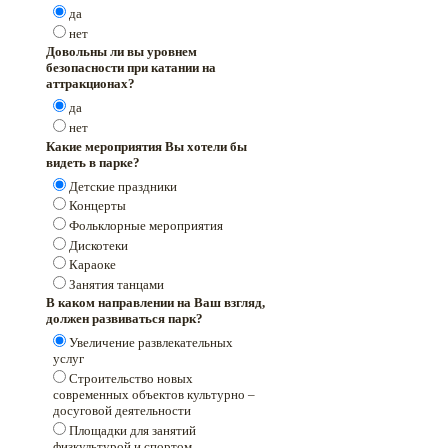
да
нет
Довольны ли вы уровнем
безопасности при катании на
аттракционах?
да
нет
Какие мероприятия Вы хотели бы
видеть в парке?
Детские праздники
Концерты
Фольклорные мероприятия
Дискотеки
Караоке
Занятия танцами
В каком направлении на Ваш взгляд,
должен развиваться парк?
Увеличение развлекательных
услуг
Строительство новых
современных объектов культурно –
досуговой деятельности
Площадки для занятий
физкультурой и спортом