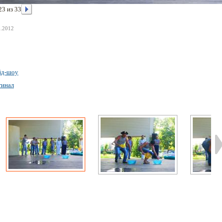
23 из 33
8.2012
йд-шоу
гинал