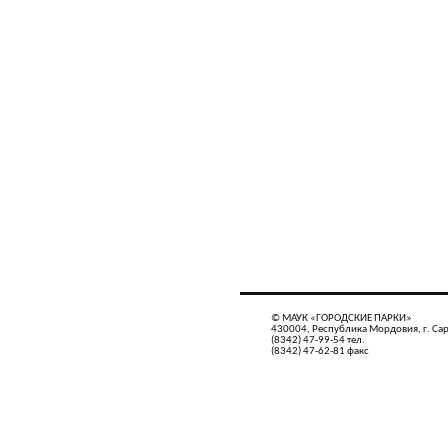
© МАУК «ГОРОДСКИЕ ПАРКИ»
430004, Республика Мордовия, г. Сар
(8342) 47-99-54 тел.
(8342) 47-62-81 факс