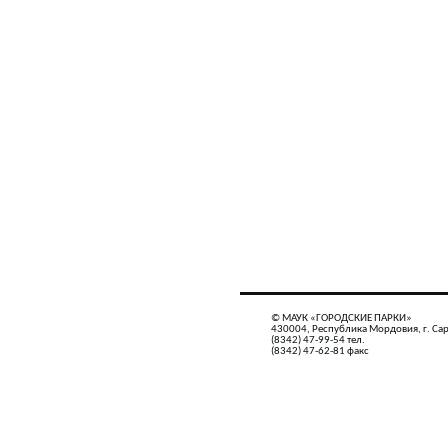
© МАУК «ГОРОДСКИЕ ПАРКИ»
430004, Республика Мордовия, г. Сар
(8342) 47-99-54 тел.
(8342) 47-62-81 факс