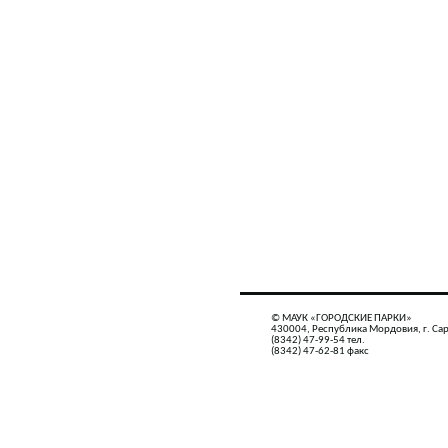
© МАУК «ГОРОДСКИЕ ПАРКИ»
430004, Республика Мордовия, г. Сар
(8342) 47-99-54 тел.
(8342) 47-62-81 факс