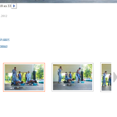
18 из 33
8.2012
йд-шоу
гинал