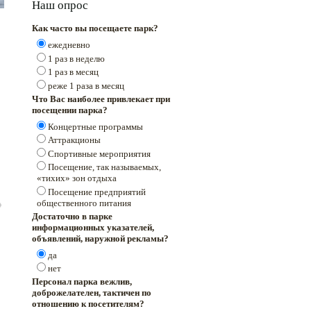
Наш опрос
Как часто вы посещаете парк?
ежедневно
1 раз в неделю
1 раз в месяц
реже 1 раза в месяц
Что Вас наиболее привлекает при
посещении парка?
Концертные программы
Аттракционы
Спортивные мероприятия
Посещение, так называемых,
«тихих» зон отдыха
Посещение предприятий
общественного питания
Достаточно в парке
информационных указателей,
объявлений, наружной рекламы?
да
нет
Персонал парка вежлив,
доброжелателен, тактичен по
отношению к посетителям?