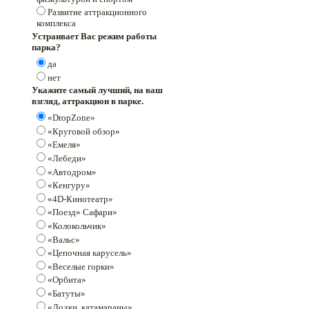
Развитие аттракционного
комплекса
Устраивает Вас режим работы
парка?
да
нет
Укажите самый лучший, на ваш
взгляд, аттракцион в парке.
«DropZone»
«Круговой обзор»
«Емеля»
«Лебеди»
«Автодром»
«Кенгуру»
«4D-Кинотеатр»
«Поезд» Сафари»
«Колокольчик»
«Вальс»
«Цепочная карусель»
«Веселые горки»
«Орбита»
«Батуты»
«Лодки, катамараны»