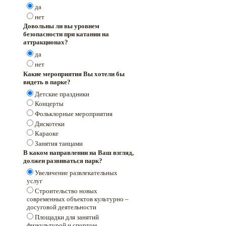
да
нет
Довольны ли вы уровнем
безопасности при катании на
аттракционах?
да
нет
Какие мероприятия Вы хотели бы
видеть в парке?
Детские праздники
Концерты
Фольклорные мероприятия
Дискотеки
Караоке
Занятия танцами
В каком направлении на Ваш взгляд,
должен развиваться парк?
Увеличение развлекательных
услуг
Строительство новых
современных объектов культурно –
досуговой деятельности
Площадки для занятий
физкультурой и спортом