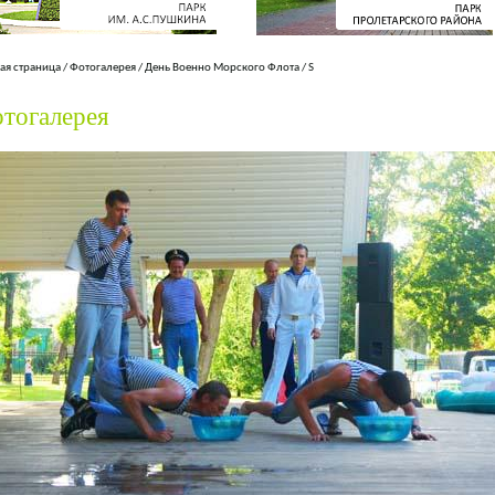
ая страница
/
Фотогалерея
/
День Военно Морского Флота
/
S
тогалерея