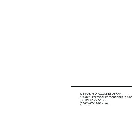
© МАУК «ГОРОДСКИЕ ПАРКИ»
430004, Республика Мордовия, г. Сар
(8342) 47-99-54 тел.
(8342) 47-62-81 факс