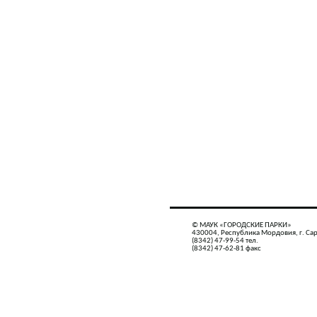
© МАУК «ГОРОДСКИЕ ПАРКИ»
430004, Республика Мордовия, г. Сар
(8342) 47-99-54 тел.
(8342) 47-62-81 факс