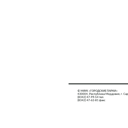
© МАУК «ГОРОДСКИЕ ПАРКИ»
430004, Республика Мордовия, г. Сар
(8342) 47-99-54 тел.
(8342) 47-62-81 факс