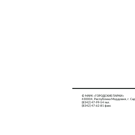
© МАУК «ГОРОДСКИЕ ПАРКИ»
430004, Республика Мордовия, г. Сар
(8342) 47-99-54 тел.
(8342) 47-62-81 факс