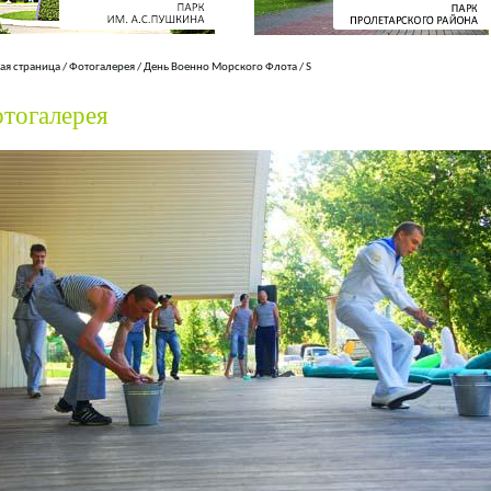
ая страница
/
Фотогалерея
/
День Военно Морского Флота
/
S
тогалерея