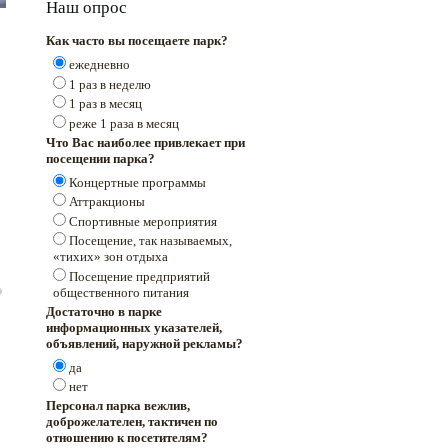
Наш опрос
Как часто вы посещаете парк?
ежедневно
1 раз в неделю
1 раз в месяц
реже 1 раза в месяц
Что Вас наиболее привлекает при
посещении парка?
Концертные программы
Аттракционы
Спортивные мероприятия
Посещение, так называемых,
«тихих» зон отдыха
Посещение предприятий
общественного питания
Достаточно в парке
информационных указателей,
объявлений, наружной рекламы?
да
нет
Персонал парка вежлив,
доброжелателен, тактичен по
отношению к посетителям?