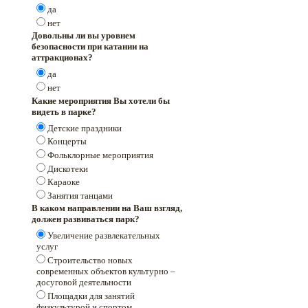
да
нет
Довольны ли вы уровнем
безопасности при катании на
аттракционах?
да
нет
Какие мероприятия Вы хотели бы
видеть в парке?
Детские праздники
Концерты
Фольклорные мероприятия
Дискотеки
Караоке
Занятия танцами
В каком направлении на Ваш взгляд,
должен развиваться парк?
Увеличение развлекательных
услуг
Строительство новых
современных объектов культурно –
досуговой деятельности
Площадки для занятий
физкультурой и спортом