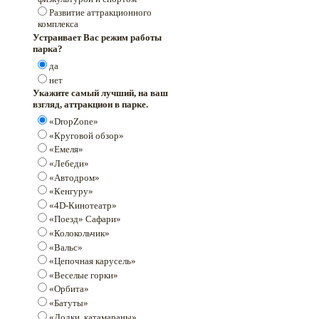
Развитие аттракционного
комплекса
Устраивает Вас режим работы
парка?
да
нет
Укажите самый лучший, на ваш
взгляд, аттракцион в парке.
«DropZone»
«Круговой обзор»
«Емеля»
«Лебеди»
«Автодром»
«Кенгуру»
«4D-Кинотеатр»
«Поезд» Сафари»
«Колокольчик»
«Вальс»
«Цепочная карусель»
«Веселые горки»
«Орбита»
«Батуты»
«Лодки, катамараны»