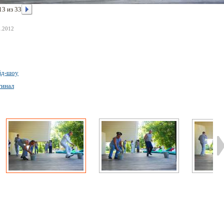
13 из 33
8.2012
йд-шоу
гинал