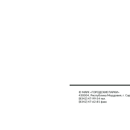
© МАУК «ГОРОДСКИЕ ПАРКИ»
430004, Республика Мордовия, г. Сар
(8342) 47-99-54 тел.
(8342) 47-62-81 факс